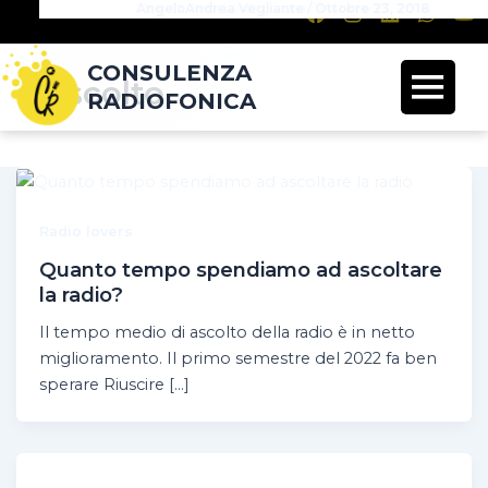
Consulenza Radiofonica
AngeloAndrea Vegliante
AngeloAndrea Vegliante
Consulenza Radiofonica
AngeloAndrea Vegliante
Benedetta Gambale
/
/
/
Luglio 25, 2022
/
/
Settembre 11, 2019
/
Settembre 5, 2019
Maggio 18, 2020
Ottobre 23, 2018
Maggio 13, 2019
CONSULENZA
ascolto
RADIOFONICA
Radio lovers
Quanto tempo spendiamo ad ascoltare
la radio?
Il tempo medio di ascolto della radio è in netto
miglioramento. Il primo semestre del 2022 fa ben
sperare Riuscire […]