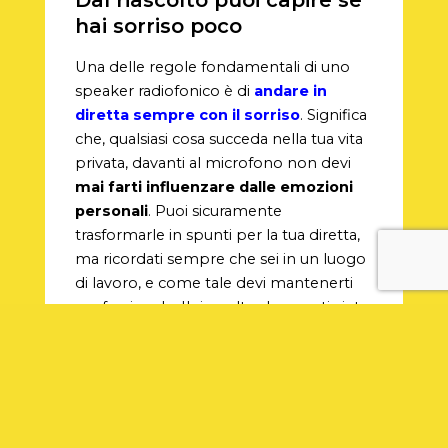
hai sorriso poco
Una delle regole fondamentali di uno
speaker radiofonico è di
andare in
diretta sempre con il sorriso
. Significa
che, qualsiasi cosa succeda nella tua vita
privata, davanti al microfono non devi
mai farti influenzare dalle emozioni
personali
. Puoi sicuramente
trasformarle in spunti per la tua diretta,
ma ricordati sempre che sei in un luogo
di lavoro, e come tale devi mantenerti
professionale. Il riascolto dunque ti aiuta
a capire se, in quella determinata
giornata storta, sei riuscito a
“camuffare” i tuoi reali sentimenti
,
utilizzando uno dei tuoi migliori sorrisi
radiofonici.