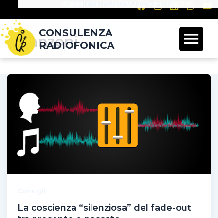
AngeloAndrea Vegliante
Consulenza Radiofonica
Italo Mastrolia
/
Aprile 5, 2019
/
/
Dicembre 9, 2019
Giugno 9, 2020
CONSULENZA
canzoni
RADIOFONICA
Consigli
La coscienza “silenziosa” del fade-out