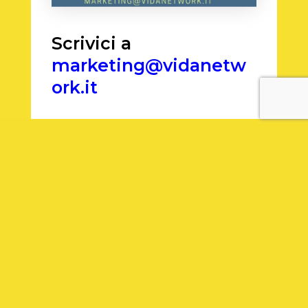
Scrivici a
marketing@vidanetw
ork.it
PRECEDENTE
SUCCESSIVO
Da 30 anni di esperienza nel settore radiofonico,
abbiamo maturato una conoscenza approfondita e
dettagliata di ogni aspetto del mondo della radio.
Dalla consulenza artistica alla gestione dei
contenuti, dal marketing alla vendita pubblicitaria,
siamo in grado di offrire soluzioni mirate e
strategiche per migliorare la tua emittente.