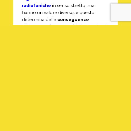
radiofoniche
in senso stretto, ma
hanno un valore diverso, e questo
determina delle
conseguenze
abbastanza importanti
(e in alcuni casi
negative, come
l’assenza di compensi
per chi ci lavora come speaker). Nel 2021
gli addetti ai lavori delle radio
dovrebbero improntare una
comunicazione rivolta alla
salvaguardia
delle web radio
, divenute da una parte
palestre significative
per i lavoratori
del domani, ma anche
poli
comunicativi verticali
grazie ai quali
molte persone si informano.
Sostanzialmente, occorre riformare la
situazione attuale delle emittenti online,
un traguardo che può essere raggiunto
solo lavorando insieme.