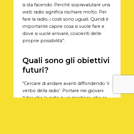
si sta facendo. Perché sopravalutare una
web radio significa rischiare molto. Per
fare la radio, i costi sono uguali. Quindi è
importante capire cosa si vuole fare e
dove si vuole arrivare, coscienti delle
proprie possibilità”.
Quali sono gli obiettivi
futuri?
“Cercare di andare avanti diffondendo ‘il
verbo della radio’. Portare nei giovani
l’idea che la radio è un mestiere, che se
una persona ha un talento è giusto
dargli la possibilità di allenarlo ed
esprimerlo gratuitamente. E poi
ottenere ancora più credibilità. Un mio
progetto che ho tentato di fare l’anno