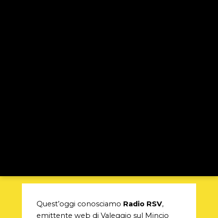
Quest’oggi conosciamo
Radio RSV
,
emittente web di Valeggio sul Mincio