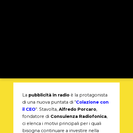
La
pubblicità in radio
è la protagonista
di una nuova puntata di “
Colazione con
il CEO
“. Stavolta,
Alfredo Porcaro
,
fondatore di
Consulenza Radiofonica
,
ci elenca i motivi principali per i quali
bisogna continuare a investire nella