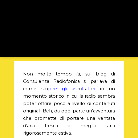
Non molto tempo fa, sul blog di
Consulenza Radiofonica si parlava di
come
stupire gli ascoltatori
in un
momento storico in cui la radio sembra
poter offrire poco a livello di contenuti
originali. Beh, da oggi parte un’avventura
che promette di portare una ventata
d’aria fresca o meglio, aria
rigorosamente estiva.