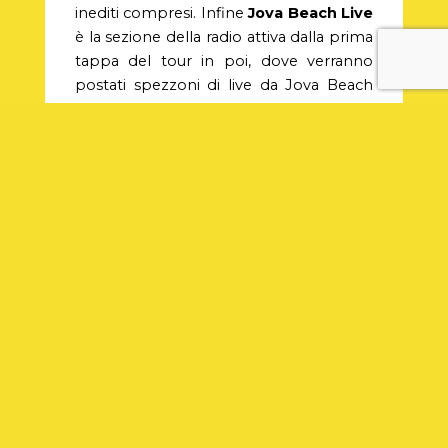
inediti compresi. Infine
Jova Beach Live
è la sezione della radio attiva dalla prima
tappa del tour in poi, dove verranno
postati spezzoni di live da Jova Beach
Party.
Come fare per ascoltarla
Semplicissimo, basta scaricare l’
app
gratuita
e compatibile con
Android
e
IOS
che servirà anche durante il Jova
Beach Party per avere
informazioni
utili
su parcheggi, viabilità, attività, servizi
e tanto altro. Tutto ciò sembra il
perfetto connubio tra musica, natura e
divertimento. E noi siamo curiosi di
scoprire il feedback degli ascoltatori
della radio e dei partecipanti a questa
grande festa.