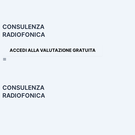
Navigazione
articoli
CONSULENZA
RADIOFONICA
ACCEDI ALLA VALUTAZIONE GRATUITA
×
CONSULENZA
RADIOFONICA
HOME
CONSULENZA RADIOFONICA
I NOSTRI SERVIZI
PARTNER
PRODOTTI AUDIO
LE NOSTRE INCONFONDIBILI VOCI
PRODUZIONI AUDIO E