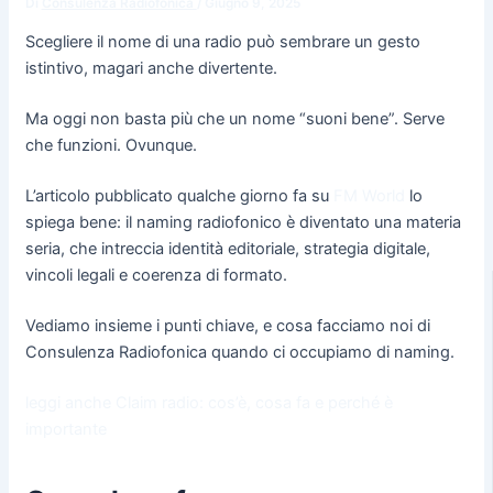
Di
Consulenza Radiofonica
/
Giugno 9, 2025
Scegliere il nome di una radio può sembrare un gesto
istintivo, magari anche divertente.
Ma oggi non basta più che un nome “suoni bene”. Serve
che funzioni. Ovunque.
L’articolo pubblicato qualche giorno fa su
FM World
lo
spiega bene: il naming radiofonico è diventato una materia
seria, che intreccia identità editoriale, strategia digitale,
vincoli legali e coerenza di formato.
Vediamo insieme i punti chiave, e cosa facciamo noi di
Consulenza Radiofonica quando ci occupiamo di naming.
leggi anche Claim radio: cos’è, cosa fa e perché è
importante