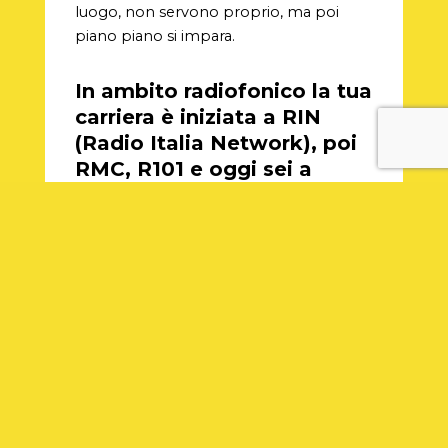
luogo, non servono proprio, ma poi
piano piano si impara.
In ambito radiofonico la tua
carriera è iniziata a RIN
(Radio Italia Network), poi
RMC, R101 e oggi sei a
Radio Italia, quali sono le
differenze principali tra
queste emittenti e com’è
cambiata la radio in 20
anni?
Gli esordi sono stat
i molto divertenti
perché mi affacciavo per la prima volta
al mondo radiofonico che mi ha attirato
moltissimo sin dall’infanzia, quando fui
invitato in una radio torinese a leggere