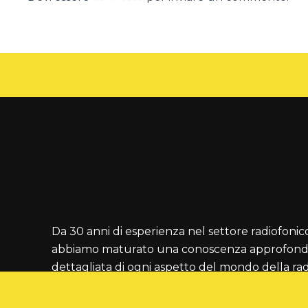
Da 30 anni di esperienza nel settore radiofonic
abbiamo maturato una conoscenza approfondi
dettagliata di ogni aspetto del mondo della rad
consulenza artistica alla gestione dei contenuti
marketing alla vendita pubblicitaria, siamo in g