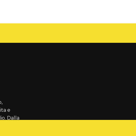
o,
ta e
io. Dalla
, dal
rado di