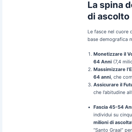
La spina d
di ascolto
Le fasce nel cuore 
base demografica 
Monetizzare il 
64 Anni
(7,4 mili
Massimizzare l’
64 anni
, che co
Assicurare il Fut
che l’abitudine al
Fascia 45-54 An
individui su cin
milioni di ascolta
“Santo Graal” per 