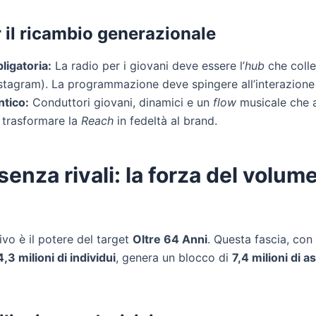
r il ricambio generazionale
ligatoria:
La radio per i giovani deve essere l’
hub
che colle
nstagram). La programmazione deve spingere all’interazione 
ntico:
Conduttori giovani, dinamici e un
flow
musicale che a
 trasformare la
Reach
in fedeltà al brand.
 senza rivali: la forza del volum
tivo è il potere del target
Oltre 64 Anni
. Questa fascia, co
4,3 milioni di individui
, genera un blocco di
7,4 milioni di a