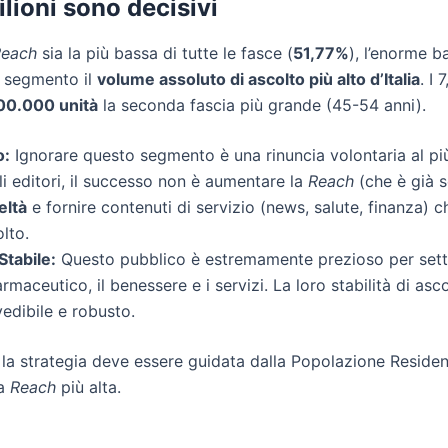
lioni sono decisivi
Reach
sia la più bassa di tutte le fasce (
51,77%
), l’enorme 
o segmento il
volume assoluto di ascolto più alto d’Italia
. I 
00.000 unità
la seconda fascia più grande (45-54 anni).
o:
Ignorare questo segmento è una rinuncia volontaria al pi
gli editori, il successo non è aumentare la
Reach
(che è già s
eltà
e fornire contenuti di servizio (news, salute, finanza) c
olto.
tabile:
Questo pubblico è estremamente prezioso per set
 farmaceutico, il benessere e i servizi. La loro stabilità di as
vedibile e robusto.
la strategia deve essere guidata dalla Popolazione Residen
la
Reach
più alta.