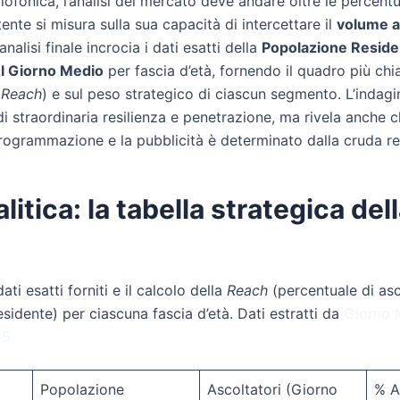
fonica, l’analisi del mercato deve andare oltre le percentuali
ente si misura sulla sua capacità di intercettare il
volume a
analisi finale incrocia i dati esatti della
Popolazione Reside
el Giorno Medio
per fascia d’età, fornendo il quadro più chia
(
Reach
) e sul peso strategico di ciascun segmento. L’indagi
 straordinaria resilienza e penetrazione, ma rivela anche c
programmazione e la pubblicità è determinato dalla cruda r
litica: la tabella strategica del
ati esatti forniti e il calcolo della
Reach
(percentuale di asco
sidente) per ciascuna fascia d’età. Dati estratti da
Giorno 
25
Popolazione
Ascoltatori (Giorno
% A