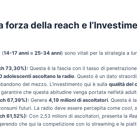
la forza della reach e l’lnvestim
 (
14-17 anni
e
25-34 anni
) sono vitali per la strategia a l
ch 73,30%):
Questa è la fascia con il tasso di penetrazione
 adolescenti ascoltano la radio
. Questo è un dato straord
abbandono del mezzo. L’investimento qui è sulla
qualità del 
garantire che questa abitudine venga portata nell’età adult
ch 67,39%):
Genera
4,19 milioni di ascoltatori
. Questa è l
consumi futuri. La radio deve essere percepita come
cool
,
ch 61,52%):
Con 2,53 milioni di ascoltatori, presenta la
Re
ggerendo che qui la competizione con lo streaming e le pi