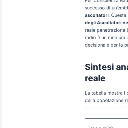
Per Consulenza Radio
successo di un’emitt
ascoltatori
. Questa 
degli Ascoltatori n
reale penetrazione 
radio è un medium di
decisionale per la 
Sintesi ana
reale
La tabella mostra i d
della popolazione re
primo semestre 20