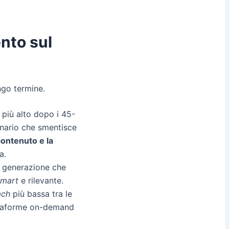
ento sul
ungo termine.
 più alto dopo i 45-
inario che smentisce
contenuto e la
a.
a generazione che
smart
e rilevante.
ach
più bassa tra le
attaforme on-demand