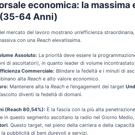
orsale economica: la massima 
 (35-64 Anni)
del mercato del lavoro mostrano un’efficienza straordinari
massiva con una
Reach
elevatissima.
Volume Assoluto:
La priorità deve essere la programmazione
oni di ascoltatori), in quanto leader di volume incontrastato
Efficienza Commerciale:
Blindare la fedeltà e i minuti di as
mbinano alta
Reach
e alto valore economico.
uro:
Mantenere alta la
Reach
e l’engagement dei target
Und
l’ascolto diventi la fedeltà di domani.
ni (Reach 80,54%):
È la fascia con la più alta penetrazione 
que in questo segmento ascoltano la radio nel Giorno Medi
tori
. Questo target, nel pieno della carriera e della capacità 
la pubblicità di beni durevoli e servizi.