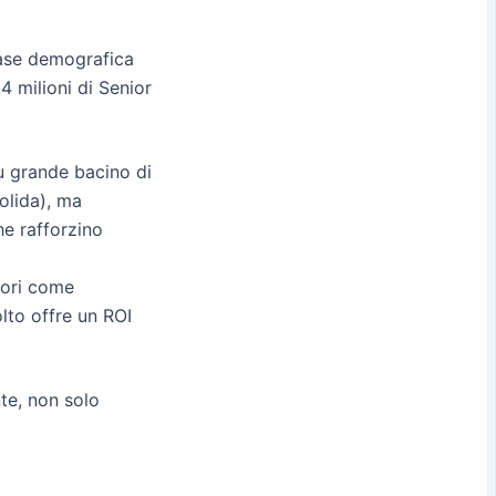
base demografica
7,4 milioni di Senior
ù grande bacino di
olida), ma
he rafforzino
tori come
colto offre un ROI
te, non solo