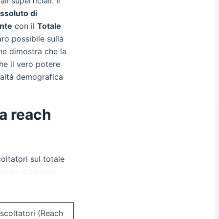
 superficiali. Il
ssoluto di
nte
con il
Totale
ro possibile sulla
ne dimostra che la
he il vero potere
ealtà demografica
la reach
ltatori sul totale
Medio d’ascolto
scoltatori (Reach