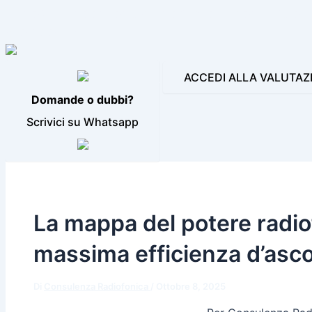
LE NOSTRE INCONFONDIBILI VOCI
PRODUZIONI AUDIO E
BLOG
CONTATTI
ACCEDI ALLA VALUTAZ
Domande o dubbi?
Scrivici su Whatsapp
La mappa del potere radiofon
massima efficienza d’ascolt
Di
Consulenza Radiofonica
/
Ottobre 8, 2025