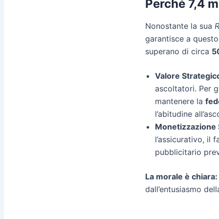
Perché 7,4 mi
Nonostante la sua
garantisce a quest
superano di circa
5
Valore Strategic
ascoltatori. Per 
mantenere la
fed
l’abitudine all’asc
Monetizzazione S
l’assicurativo, il
pubblicitario pre
La morale è chiara:
dall’entusiasmo del