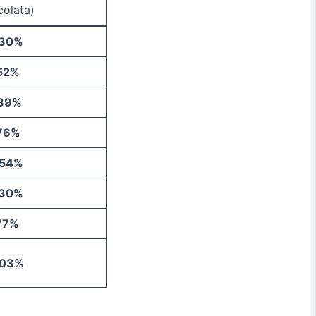
colata)
,30%
52%
,39%
76%
,54%
,30%
77%
,03%