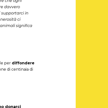
re che ogni
re davvero
 supportarci in
enerosità ci
animali significa
ale per
diffondere
ne di centinaia di
nno donarci