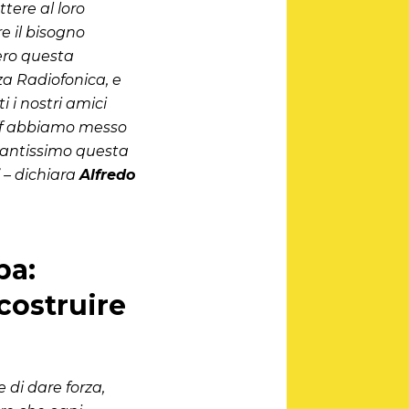
tere al loro
e il bisogno
zero questa
za Radiofonica, e
i i nostri amici
taff abbiamo messo
 tantissimo questa
 – dichiara
Alfredo
pa:
costruire
 di dare forza,