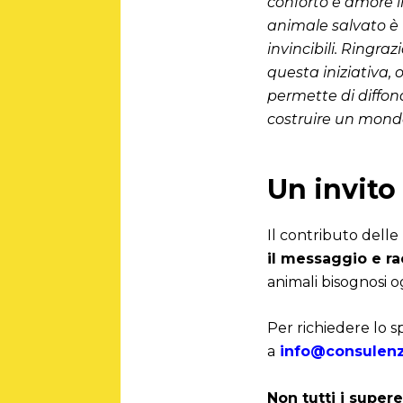
conforto e amore i
animale salvato è
invincibili. Ringr
questa iniziativa, 
permette di diffon
costruire un mondo
Un invito
Il contributo dell
il messaggio e ra
animali bisognosi o
Per richiedere lo sp
a
info@consulenz
Non tutti i super