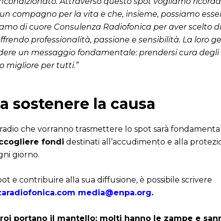
ncondizionato. Attraverso questo spot vogliamo ricorda
 un compagno per la vita e che, insieme, possiamo esse
aziamo di cuore Consulenza Radiofonica per aver scelto di
offrendo professionalità, passione e sensibilità. La loro g
dere un messaggio fondamentale: prendersi cura degli 
 migliore per tutti.”
 a sostenere la causa
e radio che vorranno trasmettere lo spot sarà fondament
ccogliere fondi
destinati all’accudimento e alla protezio
gni giorno.
ot e contribuire alla sua diffusione, è possibile scrivere
aradiofonica.com
media@enpa.org
.
eroi portano il mantello: molti hanno le zampe e sa