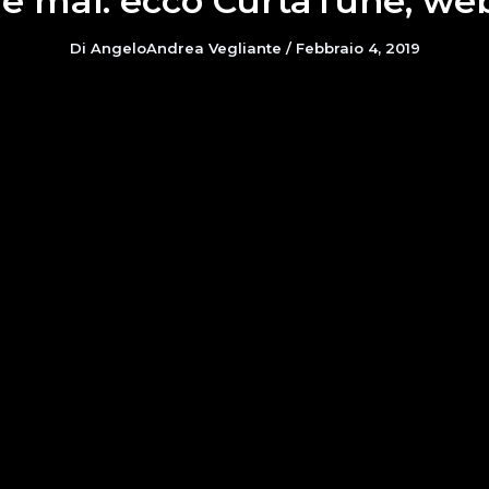
he mai: ecco CurtaTune, we
Di
AngeloAndrea Vegliante
/
Febbraio 4, 2019