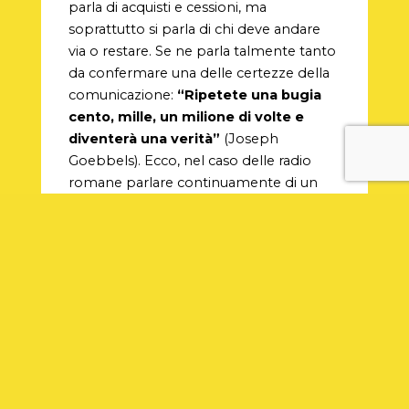
parla di acquisti e cessioni, ma
soprattutto si parla di chi deve andare
via o restare. Se ne parla talmente tanto
da confermare una delle certezze della
comunicazione:
“Ripetete una bugia
cento, mille, un milione di volte e
diventerà una verità”
(Joseph
Goebbels). Ecco, nel caso delle radio
romane parlare continuamente di un
fatto è sinonimo di passione eccessiva e
rappresentativa di alcune posizioni
appartenenti al mondo del calcio. Ma
diciamolo pure: la radio c’entra poco, qui
la radio è soltanto il mezzo dalla quale si
identificano certe personalità. E non è
colpa della radio se viene usata con
intelligenza non pervenuta.