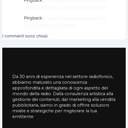
Pingback:
Festival di Sanremo, la tv diventa
preda della radio | Consulenza Radiofonica
Pingback:
La radio italiana non evolve (e la
colpa è della radio italiana)
I commenti sono chiusi.
Da 30 anni di esperienza nel settore radiofonico,
abbiamo maturato una conoscenza
approfondita e dettagliata di ogni aspetto del
mondo della radio. Dalla consulenza artistica alla
gestione dei contenuti, dal marketing alla vendita
pubblicitaria, siamo in grado di offrire soluzioni
mirate e strategiche per migliorare la tua
emittente.