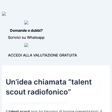
VIDEO JINGLE
PROGRAMMI PER LA RADIO
BLOG
CONTATTI
Domande o dubbi?
Scrivici su Whatsapp
ACCEDI ALLA VALUTAZIONE GRATUITA
Un’idea chiamata “talent
scout radiofonico”
Di
AngeloAndrea Vegliante
/
Giugno 4, 2018
Il
talent scout
non ha bisogno di troppe presentazioni. Il