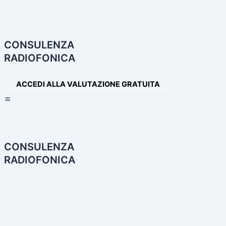
Navigazione
articoli
CONSULENZA
RADIOFONICA
ACCEDI ALLA VALUTAZIONE GRATUITA
×
CONSULENZA
RADIOFONICA
HOME
CONSULENZA RADIOFONICA
I NOSTRI SERVIZI
PARTNER
PRODOTTI AUDIO
LE NOSTRE INCONFONDIBILI VOCI
PRODUZIONI AUDIO E