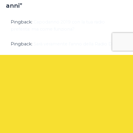
anni”
Pingback:
Capodanno 2019 con la tua radio
preferita: ma come funziona?
Pingback:
Sarà veramente l'anno della Radio DAB?
I commenti sono chiusi.
Da 30 anni di esperienza nel settore radiofonico,
abbiamo maturato una conoscenza approfondita e
dettagliata di ogni aspetto del mondo della radio.
Dalla consulenza artistica alla gestione dei
contenuti, dal marketing alla vendita pubblicitaria,
siamo in grado di offrire soluzioni mirate e
strategiche per migliorare la tua emittente.