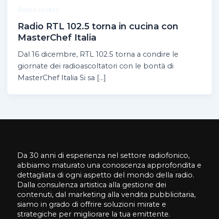
Radio lovers
Radio RTL 102.5 torna in cucina con
MasterChef Italia
Dal 16 dicembre, RTL 102.5 torna a condire le
giornate dei radioascoltatori con le bontà di
MasterChef Italia Si sa […]
Da 30 anni di esperienza nel settore radiofonico,
abbiamo maturato una conoscenza approfondita e
dettagliata di ogni aspetto del mondo della radio.
Dalla consulenza artistica alla gestione dei
contenuti, dal marketing alla vendita pubblicitaria,
siamo in grado di offrire soluzioni mirate e
strategiche per migliorare la tua emittente.