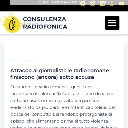
Consulenza Radiofonica
/
Luglio 3, 2019
CONSULENZA
Baldini
RADIOFONICA
Radio lovers
Attacco ai giornalisti: le radio romane
finiscono (ancora) sotto accusa
Ci risiamo. Le radio romane – quelle che
raccontano il calcio nella Capitale – sono di nuovo
sotto accusa. Come in passato era già stato
evidenziato da più parti le emittenti capitoline, per
bocca dei conduttori, si rendono protagoniste di
episodi che alimentano prima di tutto violenza
verbale. In questo caso sono costruttrici di violenza