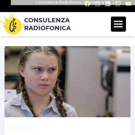
Consulenza Radiofonica
/
Novembre 28, 2019
CONSULENZA
attività
RADIOFONICA
Radio lovers