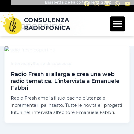
Elisabetta De Falco
/
Aprile 12, 2022
CONSULENZA
Appennino
RADIOFONICA
,
Interviste
Storie di successo
Radio Fresh si allarga e crea una web
radio tematica. L’intervista a Emanuele
Fabbri
Radio Fresh amplia il suo bacino d’utenza e
incrementa il palinsesto. Tutte le novità e i progetti
futuri nell’intervista all’editore Emanuele Fabbri.