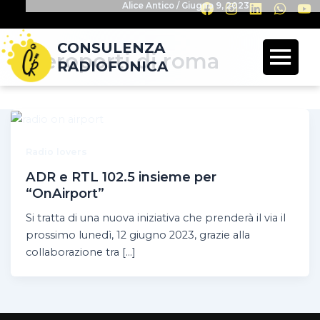
Alice Antico
/
Giugno 9, 2023
CONSULENZA
aeroporti di roma
RADIOFONICA
Radio lovers
ADR e RTL 102.5 insieme per
“OnAirport”
Si tratta di una nuova iniziativa che prenderà il via il
prossimo lunedì, 12 giugno 2023, grazie alla
collaborazione tra […]