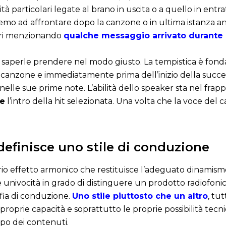
ità particolari legate al brano in uscita o a quello in ent
remo ad affrontare dopo la canzone o in ultima istanza ann
agari menzionando
qualche messaggio arrivato durante l
 è saperle prendere nel modo giusto. La tempistica è fo
a canzone e immediatamente prima dell’inizio della succes
elle sue prime note. L’abilità dello speaker sta nel frapp
le
l’intro della hit selezionata. Una volta che la voce de
 definisce uno stile di conduzione
rio effetto armonico che restituisce l’adeguato dinamismo
e univocità in grado di distinguere un prodotto radiofonico
sofia di conduzione.
Uno stile piuttosto che un altro
, tu
proprie capacità e soprattutto le proprie possibilità tecn
ppo dei contenuti.