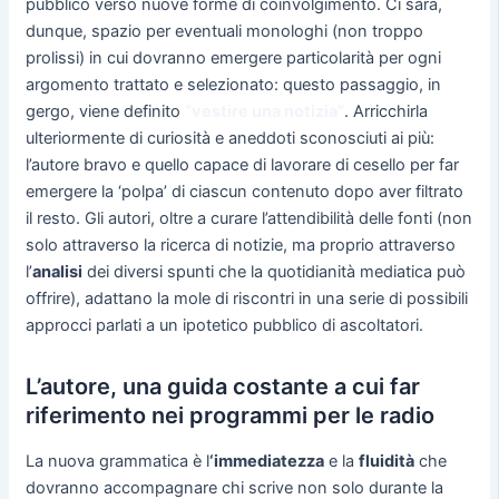
pubblico verso nuove forme di coinvolgimento. Ci sarà,
dunque, spazio per eventuali monologhi (non troppo
prolissi) in cui dovranno emergere particolarità per ogni
argomento trattato e selezionato: questo passaggio, in
gergo, viene definito
“vestire una notizia”
. Arricchirla
ulteriormente di curiosità e aneddoti sconosciuti ai più:
l’autore bravo e quello capace di lavorare di cesello per far
emergere la ‘polpa’ di ciascun contenuto dopo aver filtrato
il resto. Gli autori, oltre a curare l’attendibilità delle fonti (non
solo attraverso la ricerca di notizie, ma proprio attraverso
l’
analisi
dei diversi spunti che la quotidianità mediatica può
offrire), adattano la mole di riscontri in una serie di possibili
approcci parlati a un ipotetico pubblico di ascoltatori.
L’autore, una guida costante a cui far
riferimento nei programmi per le radio
La nuova grammatica è l
‘immediatezza
e la
fluidità
che
dovranno accompagnare chi scrive non solo durante la