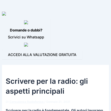
VIDEO JINGLE
PROGRAMMI PER LA RADIO
BLOG
CONTATTI
Domande o dubbi?
Scrivici su Whatsapp
ACCEDI ALLA VALUTAZIONE GRATUITA
Scrivere per la radio: gli
aspetti principali
Di
Consulenza Radiofonica
/
Gennaio 21, 2021
Scrivere per la radio è fondamentale. Gli autori lavorano