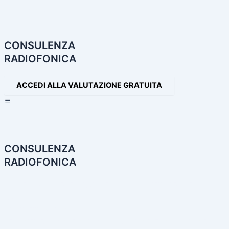
Navigazione
articoli
CONSULENZA
RADIOFONICA
ACCEDI ALLA VALUTAZIONE GRATUITA
×
CONSULENZA
RADIOFONICA
HOME
CONSULENZA RADIOFONICA
I NOSTRI SERVIZI
PARTNER
PRODOTTI AUDIO
LE NOSTRE INCONFONDIBILI VOCI
PRODUZIONI AUDIO E