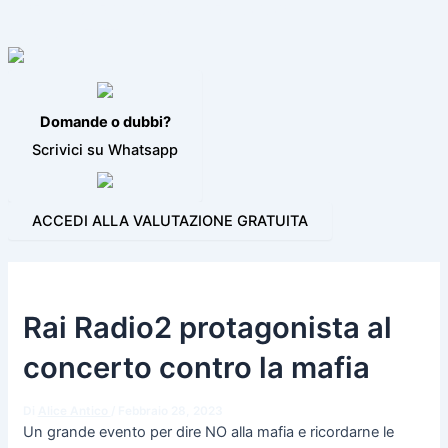
VIDEO JINGLE
PROGRAMMI PER LA RADIO
BLOG
CONTATTI
Domande o dubbi?
Scrivici su Whatsapp
ACCEDI ALLA VALUTAZIONE GRATUITA
Rai Radio2 protagonista al
concerto contro la mafia
Di
Alice Antico
/
Febbraio 28, 2023
Un grande evento per dire NO alla mafia e ricordarne le