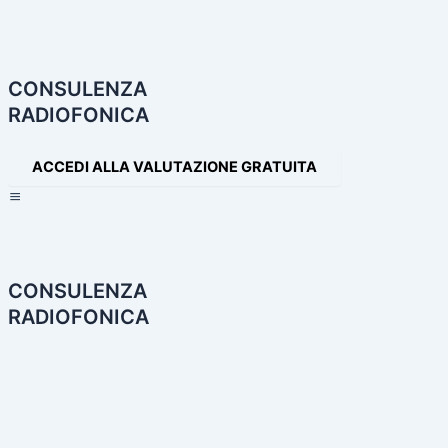
Navigazione
articoli
CONSULENZA
RADIOFONICA
ACCEDI ALLA VALUTAZIONE GRATUITA
×
CONSULENZA
RADIOFONICA
HOME
CONSULENZA RADIOFONICA
I NOSTRI SERVIZI
PARTNER
PRODOTTI AUDIO
LE NOSTRE INCONFONDIBILI VOCI
PRODUZIONI AUDIO E