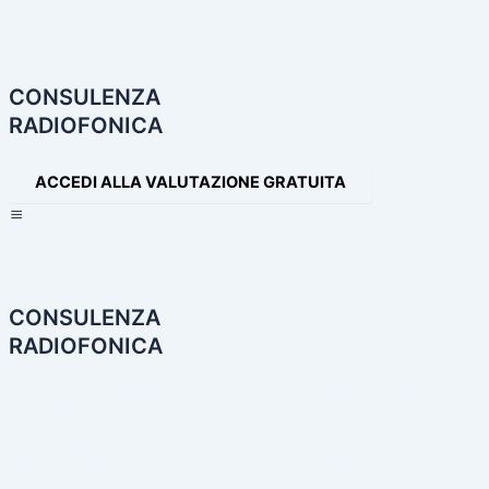
Navigazione
articoli
CONSULENZA
RADIOFONICA
ACCEDI ALLA VALUTAZIONE GRATUITA
×
CONSULENZA
RADIOFONICA
HOME
CONSULENZA RADIOFONICA
I NOSTRI SERVIZI
PARTNER
PRODOTTI AUDIO
LE NOSTRE INCONFONDIBILI VOCI
PRODUZIONI AUDIO E