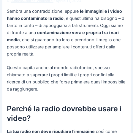
Di
AngeloAndrea Vegliante
/
Aprile 11, 2023
Sembra una contraddizione, eppure
le immagini e i video
hanno contaminato la radio
, e quest’ultima ha bisogno – di
tanto in tanto – di appoggiarsi a tali strumenti. Oggi siamo
di fronte a una
contaminazione vera e propria tra i vari
media
, che si guardano tra loro e prendono il meglio che
possono utilizzare per ampliare i contenuti offerti dalla
propria realtà.
Questo capita anche al mondo radiofonico, spesso
chiamato a superare i propri limiti e i propri confini alla
ricerca di un pubblico che forse prima era quasi impossibile
da raggiungere.
Perché la radio dovrebbe usare i
video?
La tua radio non deve ripudiare l’immagine
così come