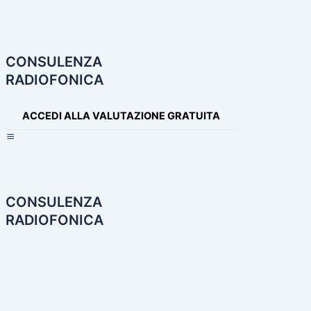
Navigazione
articoli
CONSULENZA
RADIOFONICA
ACCEDI ALLA VALUTAZIONE GRATUITA
×
CONSULENZA
RADIOFONICA
HOME
CONSULENZA RADIOFONICA
I NOSTRI SERVIZI
PARTNER
PRODOTTI AUDIO
LE NOSTRE INCONFONDIBILI VOCI
PRODUZIONI AUDIO E