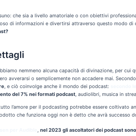
no: che sia a livello amatoriale o con obiettivi professiona
so di informazioni e divertirsi attraverso questo modo di c
ast?
ttagli
bbiamo nemmeno alcuna capacità di divinazione, per cui que
bbero avverarsi o semplicemente non accadere mai. Second
re
, e ciò coinvolge anche il mondo dei podcast:
secondo le
nto del 7% nei formati podcast
, audiolibri, musica in str
ttutto l’amore per il podcasting potrebbe essere coltivato 
n prodotto che funziona oggi non è detto che avrà successo 
lsen per Audible
,
nel 2023 gli ascoltatori dei podcast sono 