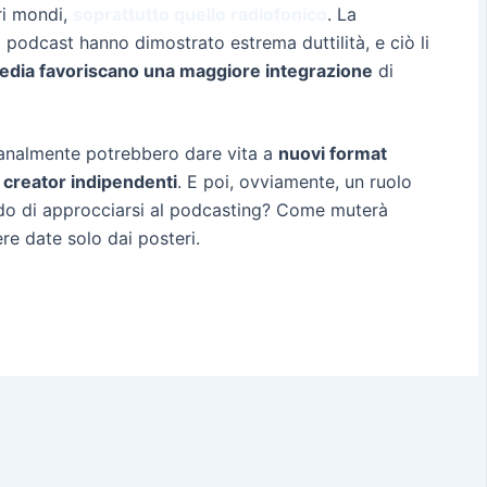
ri mondi,
soprattutto quello radiofonico
. La
i podcast hanno dimostrato estrema duttilità, e ciò li
media favoriscano una maggiore integrazione
di
banalmente potrebbero dare vita a
nuovi format
a
creator indipendenti
. E poi, ovviamente, un ruolo
odo di approcciarsi al podcasting? Come muterà
re date solo dai posteri.