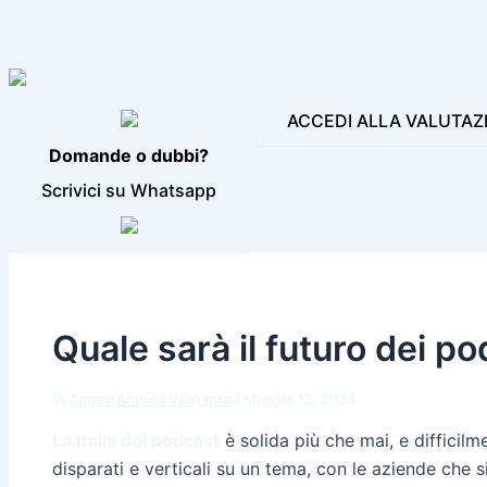
LE NOSTRE INCONFONDIBILI VOCI
PRODUZIONI AUDIO E
BLOG
CONTATTI
ACCEDI ALLA VALUTAZ
Domande o dubbi?
Scrivici su Whatsapp
Quale sarà il futuro dei p
Di
AngeloAndrea Vegliante
/
Maggio 13, 2024
La bolla dei podcast
è solida più che mai, e diffici
disparati e verticali su un tema, con le aziende che