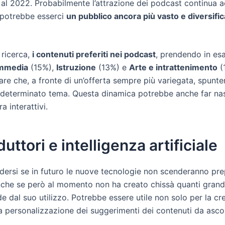
o al 2022. Probabilmente l’attrazione dei podcast continua 
 potrebbe esserci
un pubblico ancora più vasto e diversific
 ricerca,
i contenuti preferiti nei podcast
, prendendo in esa
mmedia
(15%),
Istruzione
(13%) e
Arte e intrattenimento
(
e che, a fronte di un’offerta sempre più variegata, spunt
un determinato tema. Questa dinamica potrebbe anche far n
a interattivi.
uttori e intelligenza artificiale
edersi se in futuro le nuove tecnologie non scenderanno 
che se però al momento non ha creato chissà quanti grandi 
 dal suo utilizzo. Potrebbe essere utile non solo per la c
lla personalizzazione dei suggerimenti dei contenuti da ascol