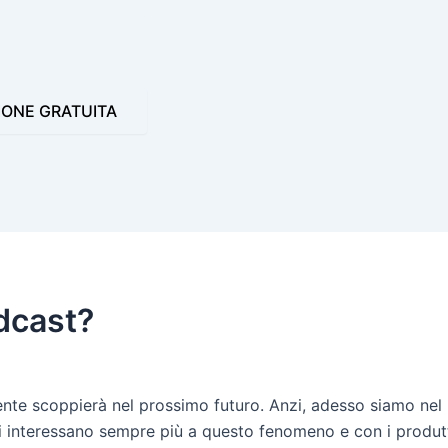
 VIDEO JINGLE
PROGRAMMI PER LA RADIO
IONE GRATUITA
odcast?
lmente scoppierà nel prossimo futuro. Anzi, adesso siamo ne
 si interessano sempre più a questo fenomeno e con i produt