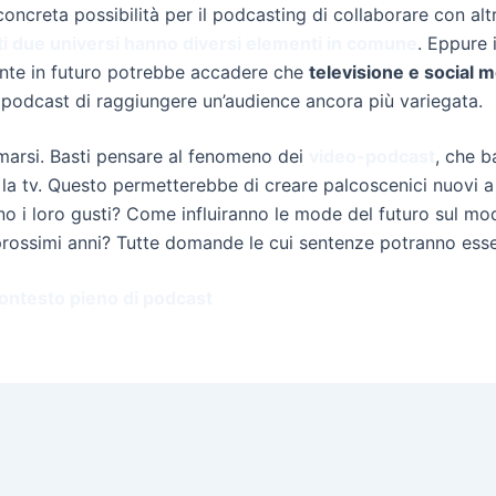
oncreta possibilità per il podcasting di collaborare con alt
i due universi hanno diversi elementi in comune
. Eppure 
mente in futuro potrebbe accadere che
televisione e social 
podcast di raggiungere un’audience ancora più variegata.
rmarsi. Basti pensare al fenomeno dei
video-podcast
, che 
la tv. Questo permetterebbe di creare palcoscenici nuovi 
o i loro gusti? Come influiranno le mode del futuro sul m
 prossimi anni? Tutte domande le cui sentenze potranno esse
ontesto pieno di podcast