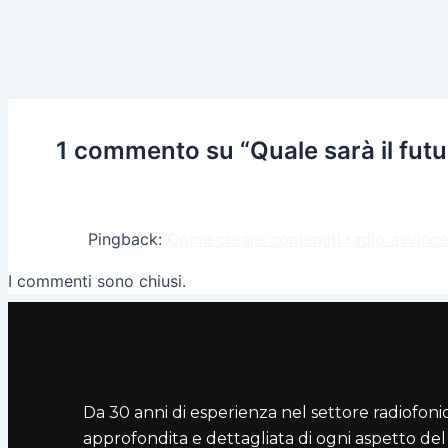
1 commento su “Quale sarà il futu
Pingback:
Come creare contenuti radio avvinc
I commenti sono chiusi.
Da 30 anni di esperienza nel settore radiofo
approfondita e dettagliata di ogni aspetto de