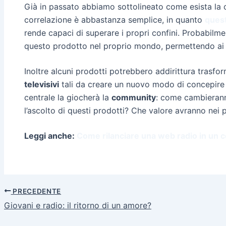
Già in passato abbiamo sottolineato come esista la c
correlazione è abbastanza semplice, in quanto
quest
rende capaci di superare i propri confini. Probabil
questo prodotto nel proprio mondo, permettendo ai 
Inoltre alcuni prodotti potrebbero addirittura trasfo
televisivi
tali da creare un nuovo modo di concepire 
centrale la giocherà la
community
: come cambierann
l’ascolto di questi prodotti? Che valore avranno nei
Leggi anche:
Come rilanciare una web radio in un c
PRECEDENTE
Giovani e radio: il ritorno di un amore?