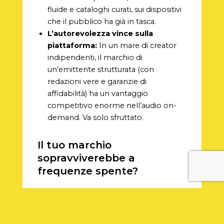
fluide e cataloghi curati, sui dispositivi
che il pubblico ha già in tasca.
L’autorevolezza vince sulla
piattaforma:
In un mare di creator
indipendenti, il marchio di
un’emittente strutturata (con
redazioni vere e garanzie di
affidabilità) ha un vantaggio
competitivo enorme nell’audio on-
demand. Va solo sfruttato.
Il tuo marchio
sopravviverebbe a
frequenze spente?
Il vero test per un’emittente moderna è
questo: se domani la tua frequenza FM o
DAB dovesse spegnersi, i tuoi ascoltatori