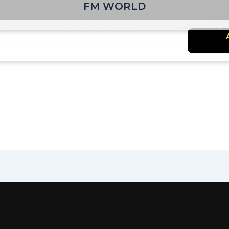
FM WORLD
cia un commento
/ Di
adminConsulenza
/
Ottobre 24, 