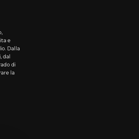
o,
ta e
io. Dalla
, dal
rado di
rare la