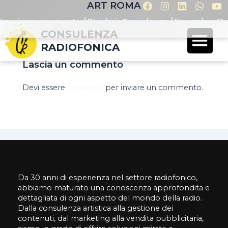
ART ROMA
Lascia un commento
/ Di
adminConsulenza
/
Novembre 11,
2024
CONSULENZA
RADIOFONICA
Lascia un commento
Devi essere
connesso
per inviare un commento.
Da 30 anni di esperienza nel settore radiofonico,
abbiamo maturato una conoscenza approfondita e
dettagliata di ogni aspetto del mondo della radio.
Dalla consulenza artistica alla gestione dei
contenuti, dal marketing alla vendita pubblicitaria,