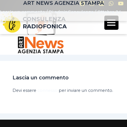
ART NEWS AGENZIA STAMPA
Lascia un commento
/ Di
adminConsulenza
/
Ottobre 24,
2024
CONSULENZA
RADIOFONICA
Lascia un commento
Devi essere
connesso
per inviare un commento.