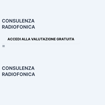
Navigazione
articoli
CONSULENZA
RADIOFONICA
ACCEDI ALLA VALUTAZIONE GRATUITA
×
CONSULENZA
RADIOFONICA
HOME
CONSULENZA RADIOFONICA
I NOSTRI SERVIZI
PARTNER
PRODOTTI AUDIO
LE NOSTRE INCONFONDIBILI VOCI
PRODUZIONI AUDIO E