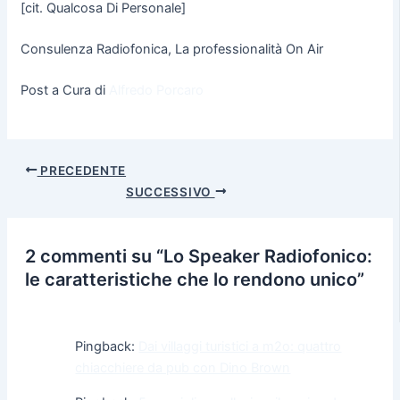
[cit. Qualcosa Di Personale]
Consulenza Radiofonica, La professionalità On Air
Post a Cura di
Alfredo Porcaro
PRECEDENTE
SUCCESSIVO
2 commenti su “Lo Speaker Radiofonico:
le caratteristiche che lo rendono unico”
Pingback:
Dai villaggi turistici a m2o: quattro
chiacchiere da pub con Dino Brown