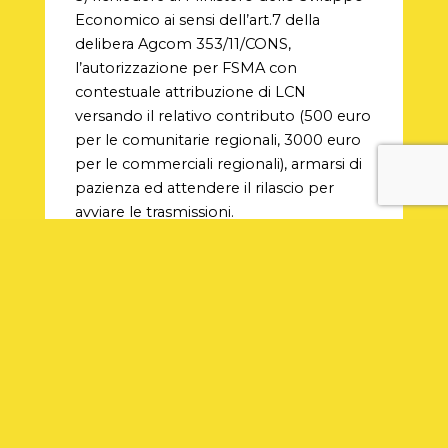
Economico ai sensi dell’art.7 della
delibera Agcom 353/11/CONS,
l’autorizzazione per FSMA con
contestuale attribuzione di LCN
versando il relativo contributo (500 euro
per le comunitarie regionali, 3000 euro
per le commerciali regionali), armarsi di
pazienza ed attendere il rilascio per
avviare le trasmissioni.
In funzione dell’entità del progetto
editoriale e commerciale si potrà
scegliere tra le tre soluzioni.
Si noti che tutte le casistiche non
prevedono la veicolazione di un mero
flusso audio, in quanto ciò è previsto
solo per i concessionari/autorizzati ex L.