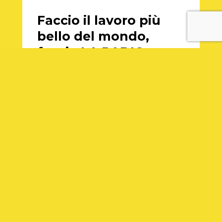
Faccio il lavoro più
bello del mondo,
faccio LA RADIO.
Alfredo.
PRECEDENTE
SUCCESSIVO