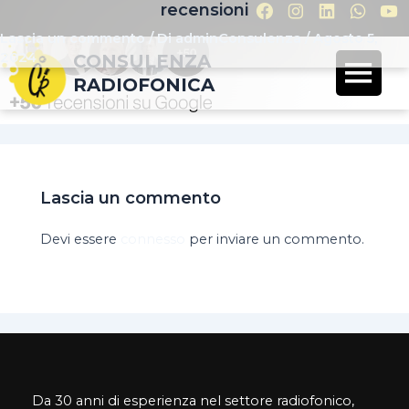
recensioni
Lascia un commento
/ Di
adminConsulenza
/
Agosto 5,
2024
CONSULENZA
RADIOFONICA
Lascia un commento
Devi essere
connesso
per inviare un commento.
Da 30 anni di esperienza nel settore radiofonico,