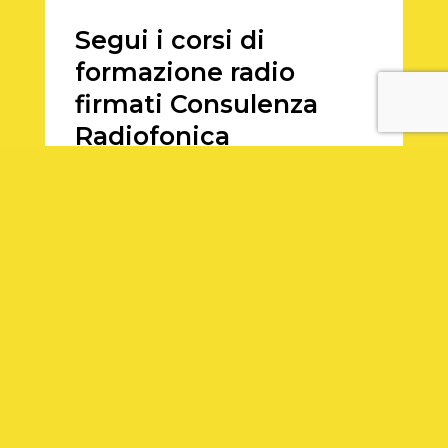
Segui i corsi di
formazione radio
firmati Consulenza
Radiofonica
Dopo l’incredibile successo ottenuto
con
la prima edizione a Milano del
Workshop dedicato alla radio
, noi di
Consulenza Radiofonica abbiamo deciso
di metterci nuovamente in campo.
Stavolta non saremo solo a Milano, ma
terremo una due-giorni dedicata a come
si lavora in radio anche a Roma.
Lavoratori radiofonici di ogni settore e
provenienti da varie parti d’Italia
presenzieranno ai nostri corsi per
raccontare la propria esperienza