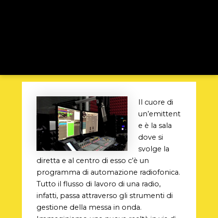
Il cuore di
un’emittent
e è la sala
dove si
svolge la
diretta e al centro di esso c’è un
programma di automazione radiofonica.
Tutto il flusso di lavoro di una radio,
infatti, passa attraverso gli strumenti di
gestione della messa in onda.