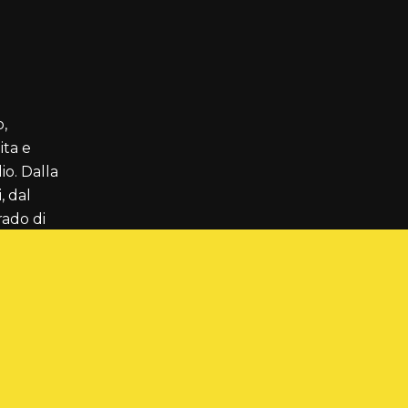
o,
ta e
io. Dalla
, dal
rado di
rare la