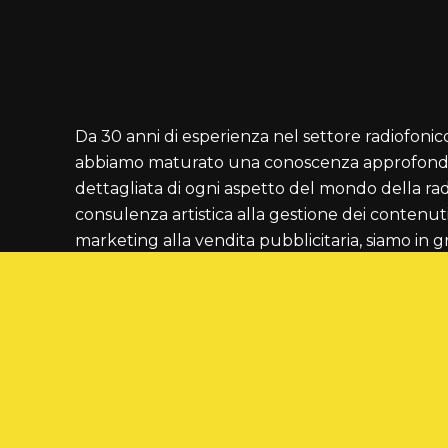
Da 30 anni di esperienza nel settore radiofonic
abbiamo maturato una conoscenza approfondi
dettagliata di ogni aspetto del mondo della rad
consulenza artistica alla gestione dei contenuti
marketing alla vendita pubblicitaria, siamo in g
offrire soluzioni mirate e strategiche per miglio
tua emittente.