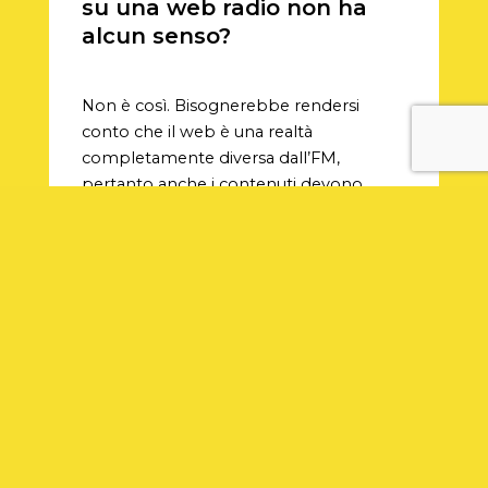
su una web radio non ha
alcun senso?
Non è così. Bisognerebbe rendersi
conto che il web è una realtà
completamente diversa dall’FM,
pertanto anche i contenuti devono
essere adeguati al mezzo.
A meno che non sia un’esigenza
dell’editore/proprietario, sul web risulta
molto più visibile un programma
tematico, che, oltre alla diretta, possa
sfruttare anche i podcast, riascoltabili in
qualsiasi momento ed individuabili sui
vari social con un semplice hashtag.
Questo aumenta moltissimo la visibilità
sia dei contenuti che dello speaker.