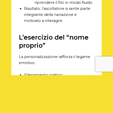
riprendere il filo in modo fluido.
Risultato: l’ascoltatore si sente parte
integrante della narrazione e
motivato a interagire.
L’esercizio del “nome
proprio”
La personalizzazione rafforza il legame
emotivo.
Allenamento pratico:
Durante le prove,
lo speaker
deve citare per nome almeno
tre ascoltatori
che hanno
inviato messaggi.
Riascoltare la simulazione
e
valutare l’effetto della