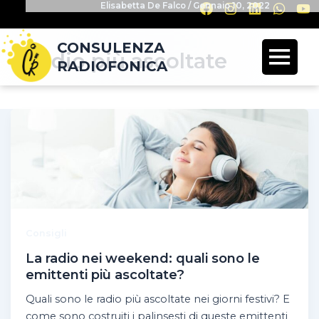
Elisabetta De Falco
/
Gennaio 10, 2022
CONSULENZA
radio più ascoltate
RADIOFONICA
Consigli
La radio nei weekend: quali sono le
emittenti più ascoltate?
Quali sono le radio più ascoltate nei giorni festivi? E
come sono costruiti i palinsesti di queste emittenti