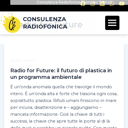
Consulenza Radiofonica
/
Gennaio 7, 2020
CONSULENZA
Radio for Future
RADIOFONICA
Radio lovers
Radio for Future: il futuro di plastica in
un programma ambientale
È un’onda anomala quella che travolge il mondo
intero. È un’onda alta e forte che trascina ogni cosa,
soprattutto plastica. Rifiuti umani finiscono in mare
per incuria, disattenzione e – aggiungiamo –
mancata informazione. Cioè la chiave di tutti i
successi, la chiave che apre tutte le porte al di là
delle quali ci sarebbe un pianeta pulito. Con questa