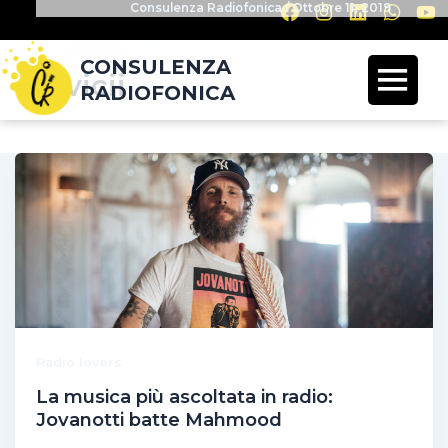
Consulenza Radiofonica
/
Ottobre 11, 2019
CONSULENZA
Avicii
RADIOFONICA
Radio lovers
La musica più ascoltata in radio:
Jovanotti batte Mahmood