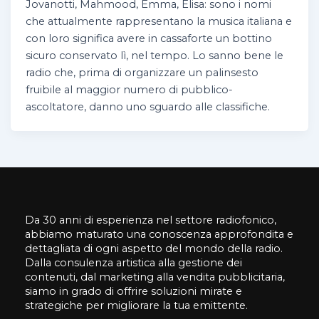
Jovanotti, Mahmood, Emma, Elisa: sono i nomi
che attualmente rappresentano la musica italiana e
con loro significa avere in cassaforte un bottino
sicuro conservato lì, nel tempo. Lo sanno bene le
radio che, prima di organizzare un palinsesto
fruibile al maggior numero di pubblico-
ascoltatore, danno uno sguardo alle classifiche.
Da 30 anni di esperienza nel settore radiofonico,
abbiamo maturato una conoscenza approfondita e
dettagliata di ogni aspetto del mondo della radio.
Dalla consulenza artistica alla gestione dei
contenuti, dal marketing alla vendita pubblicitaria,
siamo in grado di offrire soluzioni mirate e
strategiche per migliorare la tua emittente.