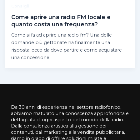
Consigli
Come aprire una radio FM locale e
quanto costa una frequenza?
Come si fa ad aprire una radio fm? Una delle
domande più gettonate ha finalmente una
risposta: ecco da dove partire e come acquistare
una concessione
Da 30 anni di esperienza nel settore radiofonico,
abbiamo maturato una conoscenza approfondita e
dettagliata di ogni aspetto del mondo della radio.
Dalla consulenza artistica alla gestione dei
contenuti, dal marketing alla vendita pubblicitaria,
siamo in grado di offrire soluzioni mirate e