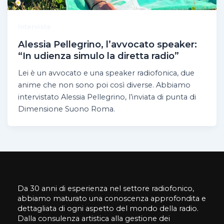
Interviste
Alessia Pellegrino, l’avvocato speaker:
“In udienza simulo la diretta radio”
Lei è un avvocato e una speaker radiofonica, due
anime che non sono poi così diverse. Abbiamo
intervistato Alessia Pellegrino, l’inviata di punta di
Dimensione Suono Roma.
Da 30 anni di esperienza nel settore radiofonico,
abbiamo maturato una conoscenza approfondita e
dettagliata di ogni aspetto del mondo della radio.
Dalla consulenza artistica alla gestione dei