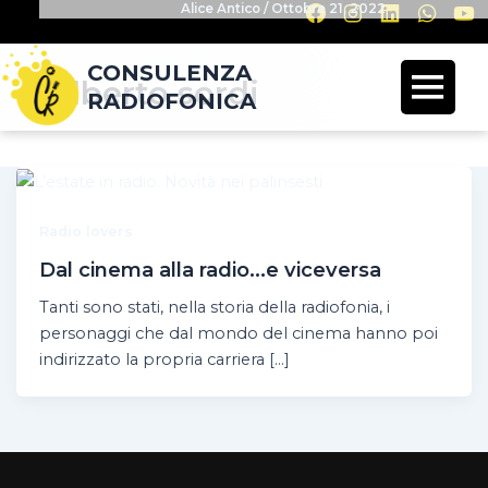
Alice Antico
/
Ottobre 21, 2022
CONSULENZA
Alberto sordi
RADIOFONICA
Radio lovers
Dal cinema alla radio…e viceversa
Tanti sono stati, nella storia della radiofonia, i
personaggi che dal mondo del cinema hanno poi
indirizzato la propria carriera […]