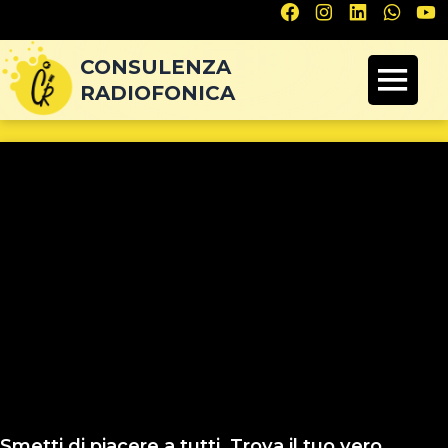
Navigazione
articoli
CONSULENZA
RADIOFONICA
Smetti di piacere a tutti. Trova il tuo vero