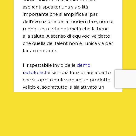
aspiranti speaker una visibilità
importante che si amplifica al pari
dell’evoluzione della modernità e, non di
meno, una certa notorietà che fa bene
alla salute. A scanso di equivoci va detto
che quella dei talent non è l’unica via per
farsi conoscere.
Il rispettabile invio delle
demo
radiofonich
e sembra funzionare a patto
che si sappia confezionare un prodotto
valido e, soprattutto, si sia attivato un
certo rapporto di conoscenza con chi
valuterà. Se l’invio è allegato a una certa
faccia tosta, ossia senza paura di non
piacere, c’è una maggiore possibilità di
essere ascoltati invece di affogare nella
cartella spam. Insomma non bisogna