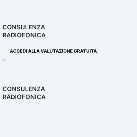
Navigazione
articoli
CONSULENZA
RADIOFONICA
ACCEDI ALLA VALUTAZIONE GRATUITA
×
CONSULENZA
RADIOFONICA
HOME
CONSULENZA RADIOFONICA
I NOSTRI SERVIZI
PARTNER
PRODOTTI AUDIO
LE NOSTRE INCONFONDIBILI VOCI
PRODUZIONI AUDIO E