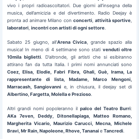
vivo i propri radioascoltatori. Due giorni all’insegna della
musica, dell’amicizia e del divertimento. Radio Deejay è
pronta ad animare Milano con
concerti
,
attività sportive
,
laboratori
,
incontri con artisti di ogni settore
.
Sabato 25 giugno, all’
Arena Civica
, grande spazio alla
musica! In meno di 4 settimane sono stati
venduti oltre
10mila biglietti
. D’altronde, gli artisti che si esibiranno
attirano fan da tutta Italia. I primi nomi annunciati sono
Coez, Elisa, Elodie, Fabri Fibra, Ghali, Guè, Irama, La
rappresentante di lista, Madame, Marco Mengoni,
Marracash, Sangiovanni
e, in chiusura, il deejay set di
Albertino, Fargetta, Molella e Prezioso
.
Altri grandi nomi popoleranno il
palco del Teatro Burri
:
AKa 7even, Deddy, Ditonellapiaga, Matteo Romano,
Margherita Vicario, Maurizio Carucci, Mecna, Michele
Bravi, Mr Rain, Napoleone, Rhove, Tananai
e
Tancredi
.