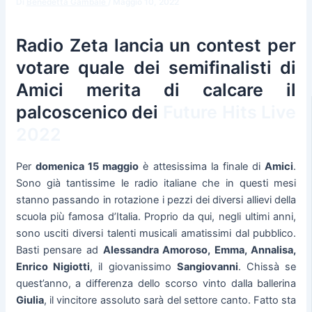
Di
Benedetta Gambale
/
Maggio 10, 2022
Radio Zeta lancia un contest per
votare quale dei semifinalisti di
Amici merita di calcare il
palcoscenico dei
Future Hits Live
2022
Per
domenica 15 maggio
è attesissima la finale di
Amici
.
Sono già tantissime le radio italiane che in questi mesi
stanno passando in rotazione i pezzi dei diversi allievi della
scuola più famosa d’Italia. Proprio da qui, negli ultimi anni,
sono usciti diversi talenti musicali amatissimi dal pubblico.
Basti pensare ad
Alessandra Amoroso, Emma, Annalisa,
Enrico Nigiotti
, il giovanissimo
Sangiovanni
. Chissà se
quest’anno, a differenza dello scorso vinto dalla ballerina
Giulia
, il vincitore assoluto sarà del settore canto. Fatto sta